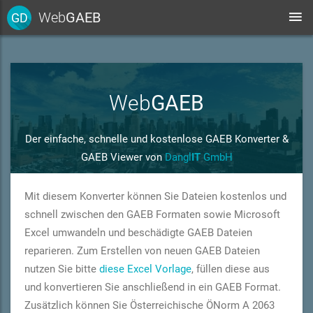
Web
GAEB
GD
Web
GAEB
Der einfache, schnelle und kostenlose GAEB Konverter &
GAEB Viewer von
Dangl
IT
GmbH
Mit diesem Konverter können Sie Dateien kostenlos und
schnell zwischen den GAEB Formaten sowie Microsoft
Excel umwandeln und beschädigte GAEB Dateien
reparieren. Zum Erstellen von neuen GAEB Dateien
nutzen Sie bitte
diese Excel Vorlage
, füllen diese aus
und konvertieren Sie anschließend in ein GAEB Format.
Zusätzlich können Sie Österreichische ÖNorm A 2063